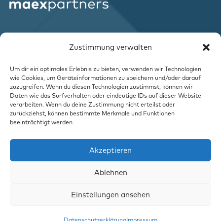
Maßgeschneiderte Lösungen. Umgesetzt.
Zustimmung verwalten
Über uns
Um dir ein optimales Erlebnis zu bieten, verwenden wir Technologien
wie Cookies, um Geräteinformationen zu speichern und/oder darauf
Beratungsfelder
zuzugreifen. Wenn du diesen Technologien zustimmst, können wir
Leistungen
Daten wie das Surfverhalten oder eindeutige IDs auf dieser Website
verarbeiten. Wenn du deine Zustimmung nicht erteilst oder
Karriere
zurückziehst, können bestimmte Merkmale und Funktionen
beeinträchtigt werden.
Insights
Kontakt
Akzeptieren
Ablehnen
Impressum
Datenschutzerklärung
DE
Einstellungen ansehen
Datenschutzerklärung
Impressum